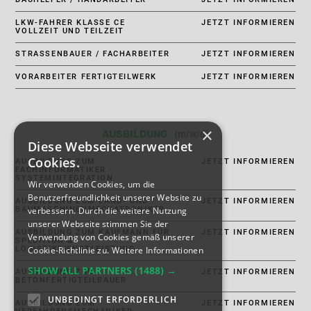
LKW-FAHRER KLASSE CE
JETZT INFORMIEREN
VOLLZEIT UND TEILZEIT
STRASSENBAUER / FACHARBEITER
JETZT INFORMIEREN
VORARBEITER FERTIGTEILWERK
JETZT INFORMIEREN
×
(m/w/d)
AUSBILDUNG
Diese Webseite verwendet
Cookies.
AUSBILDUNG ZUM
JETZT INFORMIEREN
FACHINFORMATIKER -
SYSTEMINTEGRATION
Wir verwenden Cookies, um die
Benutzerfreundlichkeit unserer Website zu
AUSBILDUNG ZUM LAND- UND
JETZT INFORMIEREN
verbessern. Durch die weitere Nutzung
BAUMASCHINENMECHATRONIKER
unserer Webseite stimmen Sie der
AUSBILDUNG ZUM KAUFMANN FÜR
JETZT INFORMIEREN
Verwendung von Cookies gemäß unserer
SPEDITION &
Cookie-Richtlinie zu.
Weitere Informationen
LOGISTIKDIENSTLEISTUNG
SHOW ALL PARTNERS
(1488) →
AUSBILDUNG ZUM
JETZT INFORMIEREN
BETONFERTIGTEILBAUER
UNBEDINGT ERFORDERLICH
AUSBILDUNG ZUM
JETZT INFORMIEREN