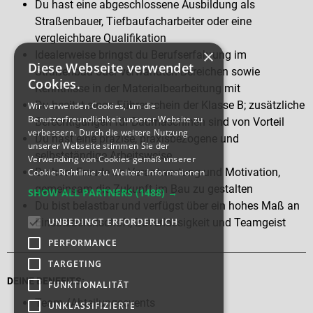
Du hast eine abgeschlossene Ausbildung als
Straßenbauer, Tiefbaufacharbeiter oder eine
vergleichbare Qualifikation
×
Idealerweise bringst du Berufserfahrung im
Diese Webseite verwendet
Straßenbau oder verwandten Bereichen sowie
Cookies.
Kenntnisse in der Materialbearbeitung mit
Du besitzt einen Führerschein der Klasse B; zusätzliche
Wir verwenden Cookies, um die
Benutzerfreundlichkeit unserer Website zu
Berechtigungen für Baumaschinen sind von Vorteil
verbessern. Durch die weitere Nutzung
Du hast eine präzise, praxisbezogene und
unserer Webseite stimmen Sie der
selbstständige Arbeitsweise
Verwendung von Cookies gemäß unserer
Du hast Freude an Verantwortung und Motivation,
Cookie-Richtlinie zu.
Weitere Informationen
gemeinsam die Zukunft im Bau zu gestalten
SHOW ALL PARTNERS
(1488) →
Du bist belastbar und verfügst über ein hohes Maß an
UNBEDINGT ERFORDERLICH
Einsatzbereitschaft, Zuverlässigkeit und Teamgeist
PERFORMANCE
TARGETING
DEINE BENEFITS:
FUNKTIONALITÄT
Team-/Abteilungsevents
UNKLASSIFIZIERTE