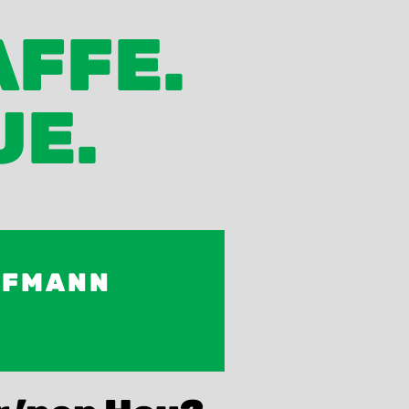
AFFE.
UE.
UFMANN