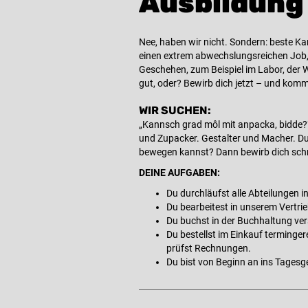
Ausbildung 
Nee, haben wir nicht. Sondern: beste Ka
einen extrem abwechslungsreichen Job, 
Geschehen, zum Beispiel im Labor, der Wer
gut, oder? Bewirb dich jetzt – und komm
WIR SUCHEN:
„Kannsch grad môl mit anpacka, bidde?“ 
und Zupacker. Gestalter und Macher. Du
bewegen kannst? Dann bewirb dich schn
DEINE AUFGABEN:
Du durchläufst alle Abteilungen i
Du bearbeitest in unserem Vertri
Du buchst in der Buchhaltung ve
Du bestellst im Einkauf terminger
prüfst Rechnungen.
Du bist von Beginn an ins Tagesge