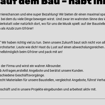
auf dem Bau – habt ih
rrierechancen und eine super Bezahlung! Wir bieten dir einen maximal sp
bei dem du viele Dinge bewegen wirst. Und zwar im wahrsten Sinne des W
kstatt oder natürlich dort, wo für uns die Musik spielt: auf der Baustelle.
 als Azubi zum Gfrörer!
Wir haben richtig viel zu tun. Denn unsere Zukunft baut sich nicht von a
rchstarter. Leute wie dich! Hast du Lust auf einen abwechslungsreichen 
ellstmöglich beim Gfrörer und pack mit an!
n der Firma und wirst ein wahrer Allrounder.
eb Anfragen,erstellst Angebote und berätst unsere Kunden.
rschiedene Geschäftsvorgänge.
echt Materialien für unsere Baustellen, vergleichst Angebote, führst Ve
schäft und in unsere Projekte eingebunden und arbeitest aktiv mit.