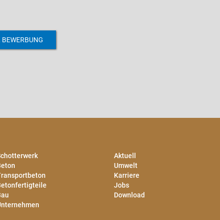
L BEWERBUNG
chotterwerk
Aktuell
Beton
Umwelt
ransportbeton
Karriere
etonfertigteile
Jobs
Bau
Download
Unternehmen