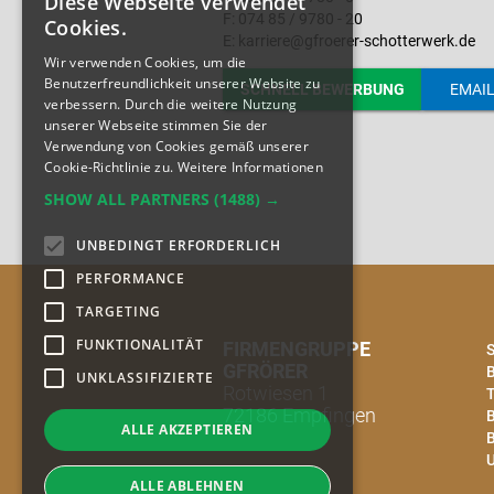
Diese Webseite verwendet
F: 074 85 / 9780 - 20
Cookies.
E: karriere@gfroerer-schotterwerk.de
Wir verwenden Cookies, um die
Benutzerfreundlichkeit unserer Website zu
SCHNELL BEWERBUNG
EMAI
verbessern. Durch die weitere Nutzung
unserer Webseite stimmen Sie der
Verwendung von Cookies gemäß unserer
Cookie-Richtlinie zu.
Weitere Informationen
SHOW ALL PARTNERS
(1488) →
UNBEDINGT ERFORDERLICH
PERFORMANCE
TARGETING
FUNKTIONALITÄT
FIRMENGRUPPE
S
GFRÖRER
UNKLASSIFIZIERTE
Rotwiesen 1
T
72186 Empfingen
B
ALLE AKZEPTIEREN
ALLE ABLEHNEN