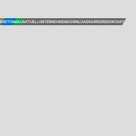
K
BETON
BAU
AKTUELL
UNTERNEHMEN
DOWNLOAD
KARRIERE
KONTAKT