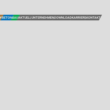
K
BETON
BAU
AKTUELL
UNTERNEHMEN
DOWNLOAD
KARRIERE
KONTAKT