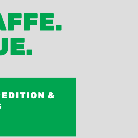
AFFE.
UE.
EDITION &
G