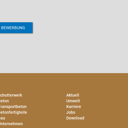
L BEWERBUNG
chotterwerk
Aktuell
Beton
Umwelt
ransportbeton
Karriere
etonfertigteile
Jobs
Bau
Download
Unternehmen