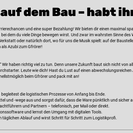
auf dem Bau – habt ih
rrierechancen und eine super Bezahlung! Wir bieten dir einen maximal sp
bei dem du viele Dinge bewegen wirst. Und zwar im wahrsten Sinne des W
kstatt oder natürlich dort, wo für uns die Musik spielt: auf der Baustelle.
 als Azubi zum Gfrörer!
Wir haben richtig viel zu tun. Denn unsere Zukunft baut sich nicht von a
rchstarter. Leute wie dich! Hast du Lust auf einen abwechslungsreichen 
ellstmöglich beim Gfrörer und pack mit an!
 begleitest die logistischen Prozesse von Anfang bis Ende.
tel und -wege aus und sorgst dafür, dass die Ware pünktlich und sicher
chtführern und Partnern – telefonisch, per Mail oder direkt.
ionssoftware und lernst den Umgang mit digitalen Tools.
äglichen Ablauf und wirst Schritt für Schritt zum Logistikprofi.