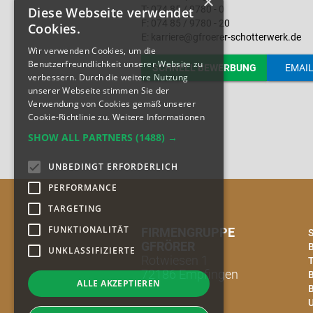
×
T: 074 85 / 9780 - 0
Diese Webseite verwendet
F: 074 85 / 9780 - 20
Cookies.
E: karriere@gfroerer-schotterwerk.de
Wir verwenden Cookies, um die
Benutzerfreundlichkeit unserer Website zu
SCHNELL BEWERBUNG
EMAI
verbessern. Durch die weitere Nutzung
unserer Webseite stimmen Sie der
Verwendung von Cookies gemäß unserer
Cookie-Richtlinie zu.
Weitere Informationen
SHOW ALL PARTNERS
(1488) →
UNBEDINGT ERFORDERLICH
PERFORMANCE
TARGETING
FUNKTIONALITÄT
FIRMENGRUPPE
S
GFRÖRER
UNKLASSIFIZIERTE
Rotwiesen 1
T
72186 Empfingen
B
ALLE AKZEPTIEREN