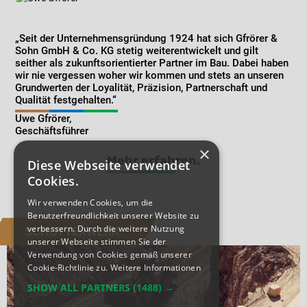
„Seit der Unternehmensgründung 1924 hat sich Gfrörer &
Sohn GmbH & Co. KG stetig weiterentwickelt und gilt
seither als zukunftsorientierter Partner im Bau. Dabei haben
wir nie vergessen woher wir kommen und stets an unseren
Grundwerten der Loyalität, Präzision, Partnerschaft und
Qualität festgehalten.“
Uwe Gfrörer,
Geschäftsführer
×
Mehr erfahren.
Diese Webseite verwendet
Cookies.
Wir verwenden Cookies, um die
Benutzerfreundlichkeit unserer Website zu
verbessern. Durch die weitere Nutzung
SCHOTTERWERK
unserer Webseite stimmen Sie der
Verwendung von Cookies gemäß unserer
Cookie-Richtlinie zu.
Weitere Informationen
SHOW ALL PARTNERS
(1488) →