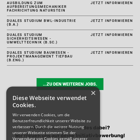
AUSBILDUNG ZUM
JETZT INFORMIEREN
AUFBEREITUNGSMECHANIKER
FACHRICHTUNG NATURSTEIN
DUALES STUDIUM BWL-INDUSTRIE
JETZT INFORMIEREN
(B.A.)
DUALES STUDIUM
JETZT INFORMIEREN
SICHERHEITSWESEN -
UMWELTTECHNIK (B.SC.)
DUALES STUDIUM BAUWESEN -
JETZT INFORMIEREN
PROJEKTMANAGEMENT TIEFBAU
(B.ENG.)
...ZU DEN WEITEREN JOBS.
×
Diese Webseite verwendet
Cookies.
Wir verwenden Cookies, um die
Benutzerfreundlichkeit unserer Website zu
verbessern. Durch die weitere Nutzung
Aktuell nichts passendes dabei?
unserer Webseite stimmen Sie der
Wir freuen uns auf deine Initiativbewerbung!
Verwendung von Cookies gemäß unserer