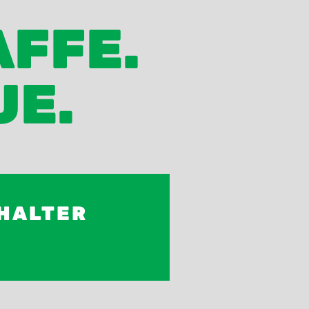
AFFE.
UE.
HALTER