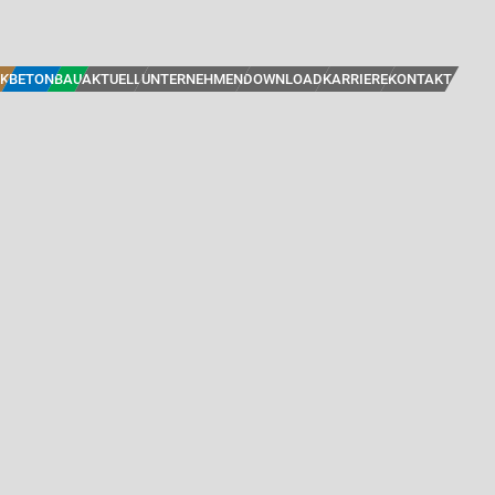
K
BETON
BAU
AKTUELL
UNTERNEHMEN
DOWNLOAD
KARRIERE
KONTAKT