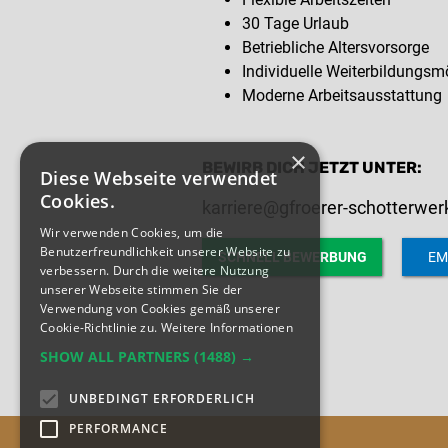
30 Tage Urlaub
Betriebliche Altersvorsorge
Individuelle Weiterbildungsm
Moderne Arbeitsausstattung
×
BEWIRB DICH JETZT UNTER:
Diese Webseite verwendet
Cookies.
karriere@gfroerer-schotterwer
Wir verwenden Cookies, um die
Benutzerfreundlichkeit unserer Website zu
SCHNELL BEWERBUNG
EM
verbessern. Durch die weitere Nutzung
unserer Webseite stimmen Sie der
Verwendung von Cookies gemäß unserer
Cookie-Richtlinie zu.
Weitere Informationen
SHOW ALL PARTNERS
(1488) →
UNBEDINGT ERFORDERLICH
PERFORMANCE