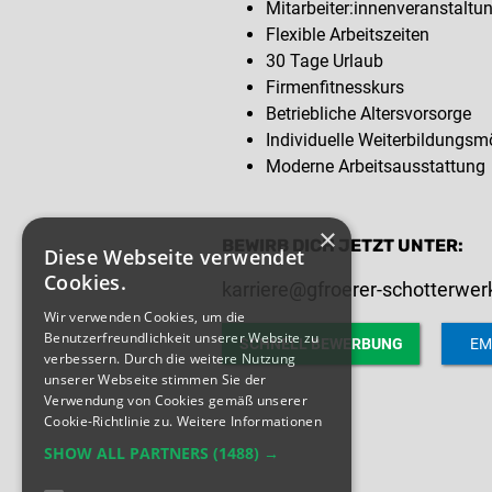
Mitarbeiter:innenveranstaltu
Flexible Arbeitszeiten
30 Tage Urlaub
Firmenfitnesskurs
Betriebliche Altersvorsorge
Individuelle Weiterbildungsm
Moderne Arbeitsausstattung
×
BEWIRB DICH JETZT UNTER:
Diese Webseite verwendet
Cookies.
karriere@gfroerer-schotterwer
Wir verwenden Cookies, um die
Benutzerfreundlichkeit unserer Website zu
SCHNELL BEWERBUNG
EM
verbessern. Durch die weitere Nutzung
unserer Webseite stimmen Sie der
Verwendung von Cookies gemäß unserer
Cookie-Richtlinie zu.
Weitere Informationen
SHOW ALL PARTNERS
(1488) →