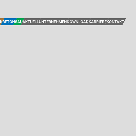
K
BETON
BAU
AKTUELL
UNTERNEHMEN
DOWNLOAD
KARRIERE
KONTAKT