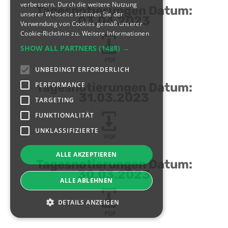
verbessern. Durch die weitere Nutzung
Tagesnotierungen Datum:
unserer Webseite stimmen Sie der
03.04.2023
Verwendung von Cookies gemäß unserer
Cookie-Richtlinie zu.
Weitere Informationen
SHOW ALL PARTNERS
(1488) →
PDF
UNBEDINGT ERFORDERLICH
PERFORMANCE
Tagesnotierungen Datum:
31.03.2023
TARGETING
FUNKTIONALITÄT
UNKLASSIFIZIERTE
PDF
ALLE AKZEPTIEREN
Tagesnotierungen Datum:
30.03.2023
ALLE ABLEHNEN
DETAILS ANZEIGEN
PDF