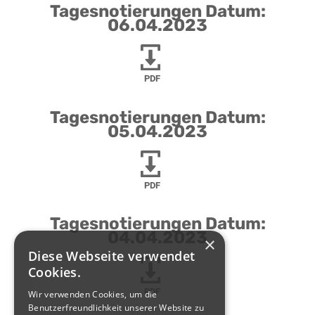
Tagesnotierungen Datum:
06.04.2023
PDF
Tagesnotierungen Datum:
05.04.2023
PDF
Tagesnotierungen Datum:
04.04.2023
×
Diese Webseite verwendet
Cookies.
PDF
Wir verwenden Cookies, um die
Benutzerfreundlichkeit unserer Website zu