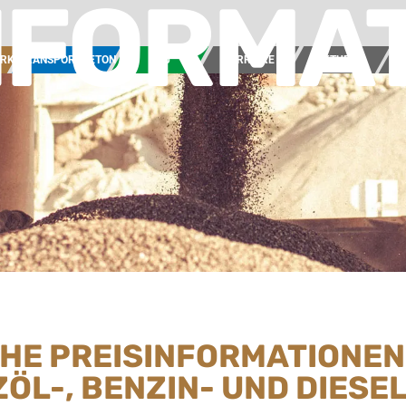
NFORMA
ERK
TRANSPORTBETON
BAU
KARRIERE
AKTUELL
UN
CHE PREISINFORMATIONEN
ZÖL-, BENZIN- UND DIES