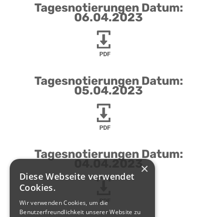
Tagesnotierungen Datum:
06.04.2023
PDF
Tagesnotierungen Datum:
05.04.2023
PDF
Tagesnotierungen Datum:
04.04.2023
×
Diese Webseite verwendet
Cookies.
PDF
Wir verwenden Cookies, um die
Benutzerfreundlichkeit unserer Website zu