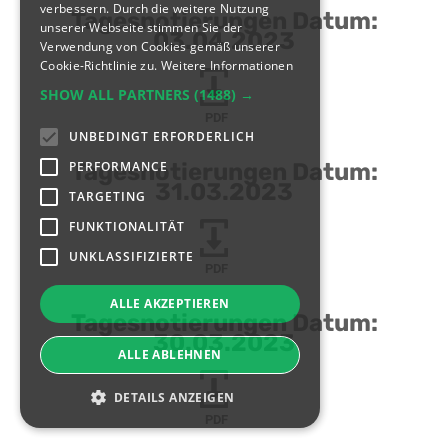
verbessern. Durch die weitere Nutzung
Tagesnotierungen Datum:
unserer Webseite stimmen Sie der
03.04.2023
Verwendung von Cookies gemäß unserer
Cookie-Richtlinie zu.
Weitere Informationen
SHOW ALL PARTNERS
(1488) →
PDF
UNBEDINGT ERFORDERLICH
PERFORMANCE
Tagesnotierungen Datum:
31.03.2023
TARGETING
FUNKTIONALITÄT
UNKLASSIFIZIERTE
PDF
ALLE AKZEPTIEREN
Tagesnotierungen Datum:
30.03.2023
ALLE ABLEHNEN
DETAILS ANZEIGEN
PDF