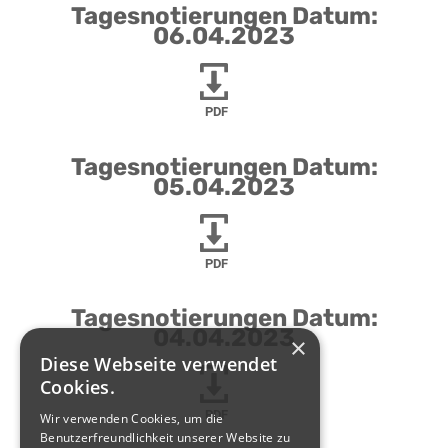
Tagesnotierungen Datum:
06.04.2023
PDF
Tagesnotierungen Datum:
05.04.2023
PDF
Tagesnotierungen Datum:
04.04.2023
×
Diese Webseite verwendet
Cookies.
PDF
Wir verwenden Cookies, um die
Benutzerfreundlichkeit unserer Website zu