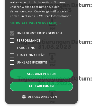
verbessern. Durch die weitere Nutzung
Tagesnotierungen Datum:
unserer Webseite stimmen Sie der
03.04.2023
Verwendung von Cookies gemäß unserer
Cookie-Richtlinie zu.
Weitere Informationen
SHOW ALL PARTNERS
(1488) →
PDF
UNBEDINGT ERFORDERLICH
PERFORMANCE
Tagesnotierungen Datum:
31.03.2023
TARGETING
FUNKTIONALITÄT
UNKLASSIFIZIERTE
PDF
ALLE AKZEPTIEREN
Tagesnotierungen Datum:
30.03.2023
ALLE ABLEHNEN
DETAILS ANZEIGEN
PDF