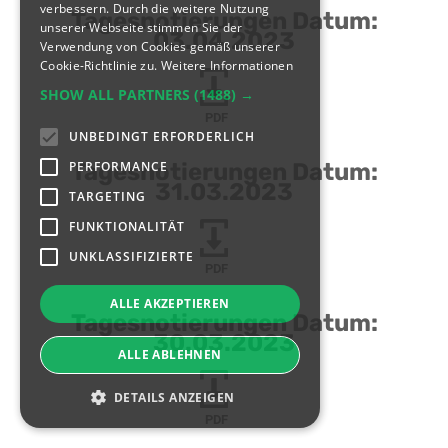
verbessern. Durch die weitere Nutzung
Tagesnotierungen Datum:
unserer Webseite stimmen Sie der
03.04.2023
Verwendung von Cookies gemäß unserer
Cookie-Richtlinie zu.
Weitere Informationen
SHOW ALL PARTNERS
(1488) →
PDF
UNBEDINGT ERFORDERLICH
PERFORMANCE
Tagesnotierungen Datum:
31.03.2023
TARGETING
FUNKTIONALITÄT
UNKLASSIFIZIERTE
PDF
ALLE AKZEPTIEREN
Tagesnotierungen Datum:
30.03.2023
ALLE ABLEHNEN
DETAILS ANZEIGEN
PDF