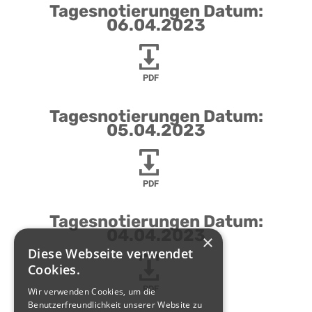
Tagesnotierungen Datum:
06.04.2023
PDF
Tagesnotierungen Datum:
05.04.2023
PDF
Tagesnotierungen Datum:
04.04.2023
×
Diese Webseite verwendet
Cookies.
PDF
Wir verwenden Cookies, um die
Benutzerfreundlichkeit unserer Website zu