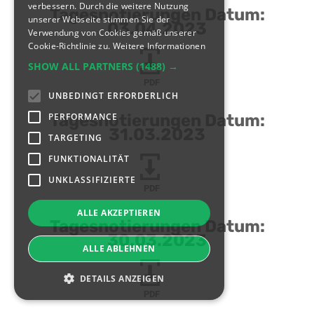
verbessern. Durch die weitere Nutzung
Tagesnotierungen Datum:
unserer Webseite stimmen Sie der
03.04.2023
Verwendung von Cookies gemäß unserer
Cookie-Richtlinie zu.
Weitere Informationen
SHOW ALL PARTNERS
(1488) →
PDF
UNBEDINGT ERFORDERLICH
PERFORMANCE
Tagesnotierungen Datum:
31.03.2023
TARGETING
FUNKTIONALITÄT
UNKLASSIFIZIERTE
PDF
ALLE AKZEPTIEREN
Tagesnotierungen Datum:
30.03.2023
ALLE ABLEHNEN
DETAILS ANZEIGEN
PDF