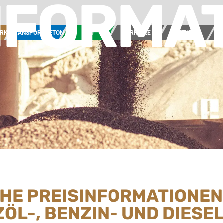
NFORMA
ERK
TRANSPORTBETON
BAU
KARRIERE
AKTUELL
UN
CHE PREISINFORMATIONEN
ZÖL-, BENZIN- UND DIES