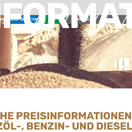
NFORMA
ERK
TRANSPORTBETON
BAU
KARRIERE
AKTUELL
UN
CHE PREISINFORMATIONEN
ZÖL-, BENZIN- UND DIES