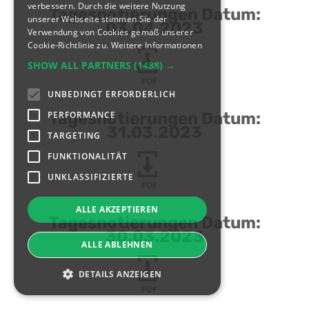
verbessern. Durch die weitere Nutzung
Tagesnotierungen Datum:
unserer Webseite stimmen Sie der
03.04.2023
Verwendung von Cookies gemäß unserer
Cookie-Richtlinie zu.
Weitere Informationen
SHOW ALL PARTNERS
(1488) →
PDF
UNBEDINGT ERFORDERLICH
PERFORMANCE
Tagesnotierungen Datum:
31.03.2023
TARGETING
FUNKTIONALITÄT
UNKLASSIFIZIERTE
PDF
ALLE AKZEPTIEREN
Tagesnotierungen Datum:
30.03.2023
ALLE ABLEHNEN
DETAILS ANZEIGEN
PDF