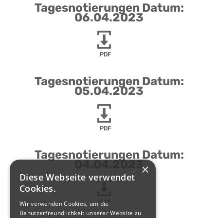
Tagesnotierungen Datum:
06.04.2023
PDF
Tagesnotierungen Datum:
05.04.2023
PDF
Tagesnotierungen Datum:
04.04.2023
×
Diese Webseite verwendet
Cookies.
PDF
Wir verwenden Cookies, um die
Benutzerfreundlichkeit unserer Website zu