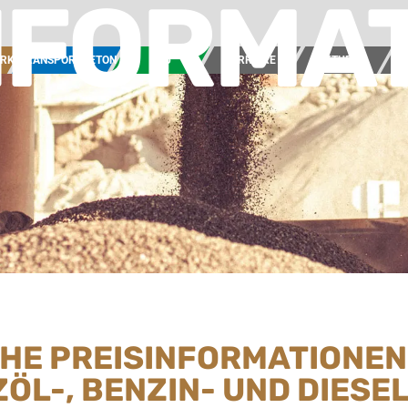
NFORMA
ERK
TRANSPORTBETON
BAU
KARRIERE
AKTUELL
UN
CHE PREISINFORMATIONEN
ZÖL-, BENZIN- UND DIES