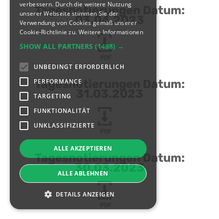
verbessern. Durch die weitere Nutzung
Tagesnotierungen Datum:
unserer Webseite stimmen Sie der
03.04.2023
Verwendung von Cookies gemäß unserer
Cookie-Richtlinie zu.
Weitere Informationen
SHOW ALL PARTNERS
(1488) →
PDF
UNBEDINGT ERFORDERLICH
PERFORMANCE
Tagesnotierungen Datum:
31.03.2023
TARGETING
FUNKTIONALITÄT
UNKLASSIFIZIERTE
PDF
ALLE AKZEPTIEREN
Tagesnotierungen Datum:
30.03.2023
ALLE ABLEHNEN
DETAILS ANZEIGEN
PDF