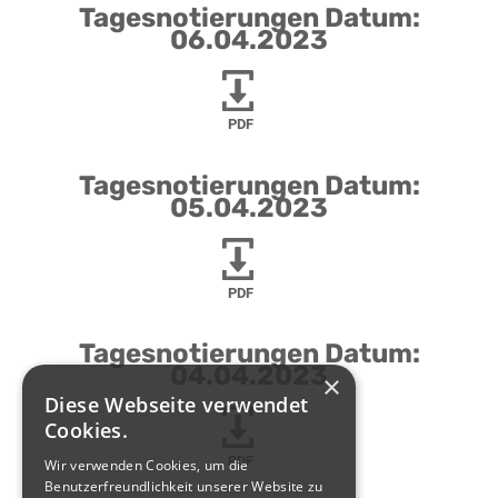
Tagesnotierungen Datum:
06.04.2023
PDF
Tagesnotierungen Datum:
05.04.2023
PDF
Tagesnotierungen Datum:
04.04.2023
×
Diese Webseite verwendet
Cookies.
PDF
Wir verwenden Cookies, um die
Benutzerfreundlichkeit unserer Website zu