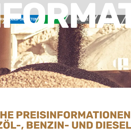
NFORMA
ERK
TRANSPORTBETON
BAU
KARRIERE
AKTUELL
UN
CHE PREISINFORMATIONEN
ZÖL-, BENZIN- UND DIES