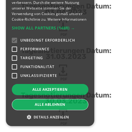
verbessern. Durch die weitere Nutzung
Tagesnotierungen Datum:
unserer Webseite stimmen Sie der
03.04.2023
Verwendung von Cookies gemäß unserer
Cookie-Richtlinie zu.
Weitere Informationen
SHOW ALL PARTNERS
(1488) →
PDF
UNBEDINGT ERFORDERLICH
PERFORMANCE
Tagesnotierungen Datum:
31.03.2023
TARGETING
FUNKTIONALITÄT
UNKLASSIFIZIERTE
PDF
ALLE AKZEPTIEREN
Tagesnotierungen Datum:
30.03.2023
ALLE ABLEHNEN
DETAILS ANZEIGEN
PDF