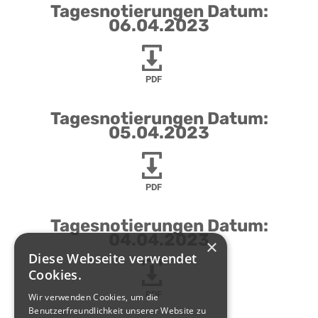
Tagesnotierungen Datum:
06.04.2023
PDF
Tagesnotierungen Datum:
05.04.2023
PDF
Tagesnotierungen Datum:
04.04.2023
×
Diese Webseite verwendet
Cookies.
PDF
Wir verwenden Cookies, um die
Benutzerfreundlichkeit unserer Website zu