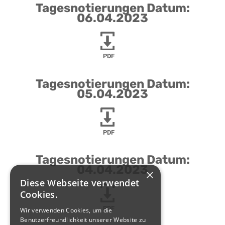
Tagesnotierungen Datum:
06.04.2023
PDF
Tagesnotierungen Datum:
05.04.2023
PDF
Tagesnotierungen Datum:
04.04.2023
×
Diese Webseite verwendet
Cookies.
PDF
Wir verwenden Cookies, um die
Benutzerfreundlichkeit unserer Website zu