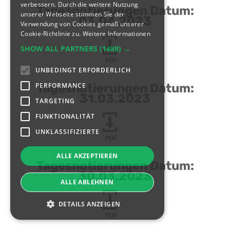
verbessern. Durch die weitere Nutzung
Tagesnotierungen Datum:
unserer Webseite stimmen Sie der
03.04.2023
Verwendung von Cookies gemäß unserer
Cookie-Richtlinie zu.
Weitere Informationen
SHOW ALL PARTNERS
(1488) →
PDF
UNBEDINGT ERFORDERLICH
PERFORMANCE
Tagesnotierungen Datum:
31.03.2023
TARGETING
FUNKTIONALITÄT
UNKLASSIFIZIERTE
PDF
ALLE AKZEPTIEREN
Tagesnotierungen Datum:
30.03.2023
ALLE ABLEHNEN
DETAILS ANZEIGEN
PDF