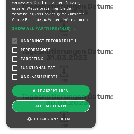
verbessern. Durch die weitere Nutzung
Tagesnotierungen Datum:
unserer Webseite stimmen Sie der
03.04.2023
Verwendung von Cookies gemäß unserer
Cookie-Richtlinie zu.
Weitere Informationen
SHOW ALL PARTNERS
(1488) →
PDF
UNBEDINGT ERFORDERLICH
PERFORMANCE
Tagesnotierungen Datum:
31.03.2023
TARGETING
FUNKTIONALITÄT
UNKLASSIFIZIERTE
PDF
ALLE AKZEPTIEREN
Tagesnotierungen Datum:
30.03.2023
ALLE ABLEHNEN
DETAILS ANZEIGEN
PDF