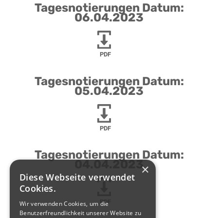
Tagesnotierungen Datum:
06.04.2023
PDF
Tagesnotierungen Datum:
05.04.2023
PDF
Tagesnotierungen Datum:
04.04.2023
×
Diese Webseite verwendet
Cookies.
PDF
Wir verwenden Cookies, um die
Benutzerfreundlichkeit unserer Website zu