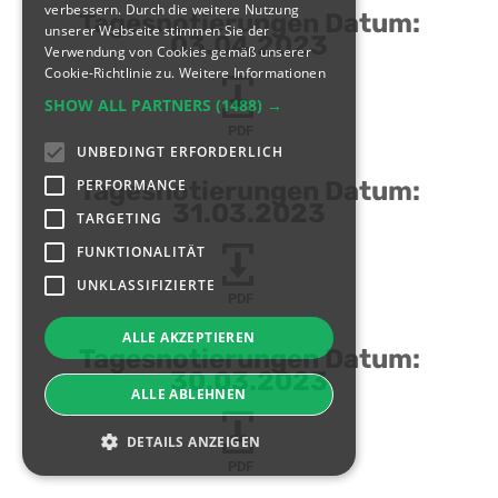
verbessern. Durch die weitere Nutzung
Tagesnotierungen Datum:
unserer Webseite stimmen Sie der
03.04.2023
Verwendung von Cookies gemäß unserer
Cookie-Richtlinie zu.
Weitere Informationen
SHOW ALL PARTNERS
(1488) →
PDF
UNBEDINGT ERFORDERLICH
PERFORMANCE
Tagesnotierungen Datum:
31.03.2023
TARGETING
FUNKTIONALITÄT
UNKLASSIFIZIERTE
PDF
ALLE AKZEPTIEREN
Tagesnotierungen Datum:
30.03.2023
ALLE ABLEHNEN
DETAILS ANZEIGEN
PDF