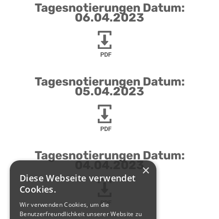
Tagesnotierungen Datum:
06.04.2023
PDF
Tagesnotierungen Datum:
05.04.2023
PDF
Tagesnotierungen Datum:
04.04.2023
×
Diese Webseite verwendet
Cookies.
PDF
Wir verwenden Cookies, um die
Benutzerfreundlichkeit unserer Website zu