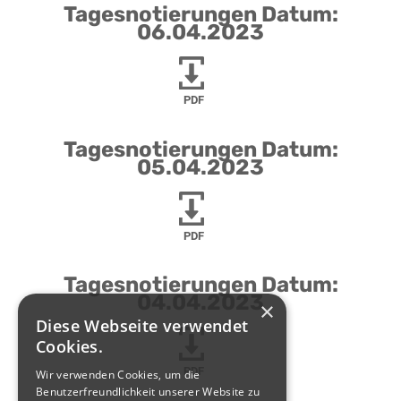
Tagesnotierungen Datum:
06.04.2023
PDF
Tagesnotierungen Datum:
05.04.2023
PDF
Tagesnotierungen Datum:
04.04.2023
×
Diese Webseite verwendet
Cookies.
PDF
Wir verwenden Cookies, um die
Benutzerfreundlichkeit unserer Website zu