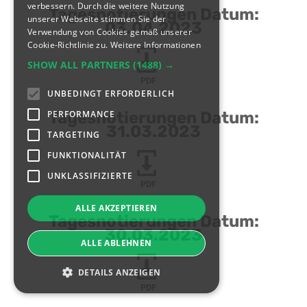
verbessern. Durch die weitere Nutzung
Tagesnotierungen Datum:
unserer Webseite stimmen Sie der
03.04.2023
Verwendung von Cookies gemäß unserer
Cookie-Richtlinie zu.
Weitere Informationen
SHOW ALL PARTNERS
(1488) →
PDF
UNBEDINGT ERFORDERLICH
PERFORMANCE
Tagesnotierungen Datum:
31.03.2023
TARGETING
FUNKTIONALITÄT
UNKLASSIFIZIERTE
PDF
ALLE AKZEPTIEREN
Tagesnotierungen Datum:
30.03.2023
ALLE ABLEHNEN
DETAILS ANZEIGEN
PDF