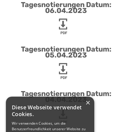
Tagesnotierungen Datum:
06.04.2023
PDF
Tagesnotierungen Datum:
05.04.2023
PDF
Tagesnotierungen Datum:
04.04.2023
×
Diese Webseite verwendet
Cookies.
PDF
Wir verwenden Cookies, um die
Benutzerfreundlichkeit unserer Website zu