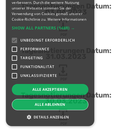
verbessern. Durch die weitere Nutzung
Tagesnotierungen Datum:
unserer Webseite stimmen Sie der
03.04.2023
Verwendung von Cookies gemäß unserer
Cookie-Richtlinie zu.
Weitere Informationen
SHOW ALL PARTNERS
(1488) →
PDF
UNBEDINGT ERFORDERLICH
PERFORMANCE
Tagesnotierungen Datum:
31.03.2023
TARGETING
FUNKTIONALITÄT
UNKLASSIFIZIERTE
PDF
ALLE AKZEPTIEREN
Tagesnotierungen Datum:
30.03.2023
ALLE ABLEHNEN
DETAILS ANZEIGEN
PDF