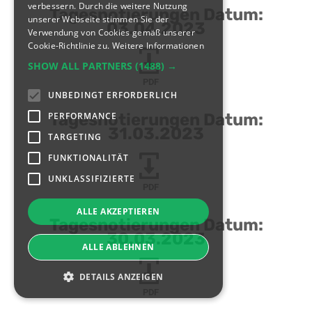
verbessern. Durch die weitere Nutzung
Tagesnotierungen Datum:
unserer Webseite stimmen Sie der
03.04.2023
Verwendung von Cookies gemäß unserer
Cookie-Richtlinie zu.
Weitere Informationen
SHOW ALL PARTNERS
(1488) →
PDF
UNBEDINGT ERFORDERLICH
PERFORMANCE
Tagesnotierungen Datum:
31.03.2023
TARGETING
FUNKTIONALITÄT
UNKLASSIFIZIERTE
PDF
ALLE AKZEPTIEREN
Tagesnotierungen Datum:
30.03.2023
ALLE ABLEHNEN
DETAILS ANZEIGEN
PDF