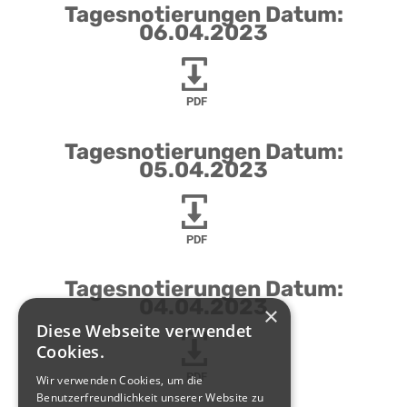
Tagesnotierungen Datum:
06.04.2023
PDF
Tagesnotierungen Datum:
05.04.2023
PDF
Tagesnotierungen Datum:
04.04.2023
×
Diese Webseite verwendet
Cookies.
PDF
Wir verwenden Cookies, um die
Benutzerfreundlichkeit unserer Website zu