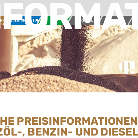
NFORMA
ERK
TRANSPORTBETON
BAU
KARRIERE
AKTUELL
UN
CHE PREISINFORMATIONEN
ZÖL-, BENZIN- UND DIES