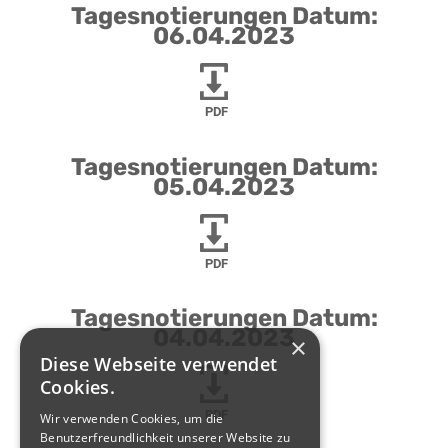
Tagesnotierungen Datum:
06.04.2023
PDF
Tagesnotierungen Datum:
05.04.2023
PDF
Tagesnotierungen Datum:
04.04.2023
×
Diese Webseite verwendet
Cookies.
PDF
Wir verwenden Cookies, um die
Benutzerfreundlichkeit unserer Website zu