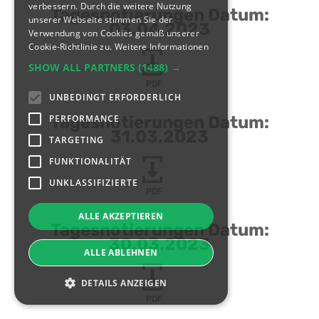
verbessern. Durch die weitere Nutzung
Tagesnotierungen Datum:
unserer Webseite stimmen Sie der
03.04.2023
Verwendung von Cookies gemäß unserer
Cookie-Richtlinie zu.
Weitere Informationen
SHOW ALL PARTNERS
(1488) →
PDF
UNBEDINGT ERFORDERLICH
PERFORMANCE
Tagesnotierungen Datum:
31.03.2023
TARGETING
FUNKTIONALITÄT
UNKLASSIFIZIERTE
PDF
ALLE AKZEPTIEREN
Tagesnotierungen Datum:
30.03.2023
ALLE ABLEHNEN
DETAILS ANZEIGEN
PDF