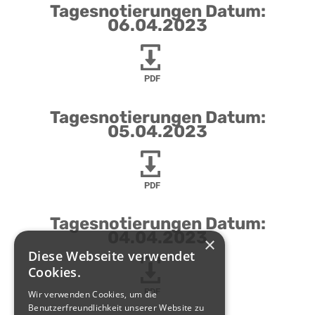
Tagesnotierungen Datum:
06.04.2023
PDF
Tagesnotierungen Datum:
05.04.2023
PDF
Tagesnotierungen Datum:
04.04.2023
×
Diese Webseite verwendet
Cookies.
PDF
Wir verwenden Cookies, um die
Benutzerfreundlichkeit unserer Website zu