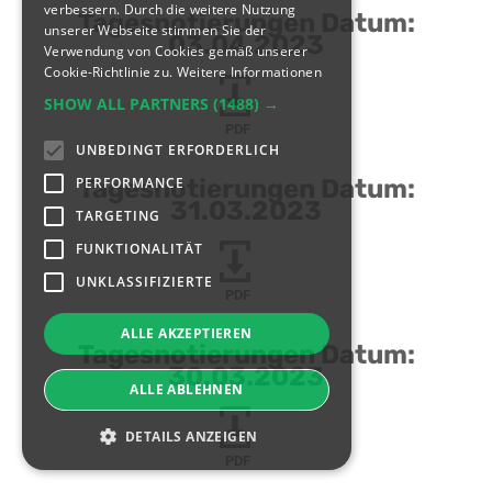
verbessern. Durch die weitere Nutzung
Tagesnotierungen Datum:
unserer Webseite stimmen Sie der
03.04.2023
Verwendung von Cookies gemäß unserer
Cookie-Richtlinie zu.
Weitere Informationen
SHOW ALL PARTNERS
(1488) →
PDF
UNBEDINGT ERFORDERLICH
PERFORMANCE
Tagesnotierungen Datum:
31.03.2023
TARGETING
FUNKTIONALITÄT
UNKLASSIFIZIERTE
PDF
ALLE AKZEPTIEREN
Tagesnotierungen Datum:
30.03.2023
ALLE ABLEHNEN
DETAILS ANZEIGEN
PDF