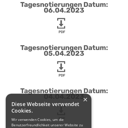
Tagesnotierungen Datum:
06.04.2023
PDF
Tagesnotierungen Datum:
05.04.2023
PDF
Tagesnotierungen Datum:
04.04.2023
×
Diese Webseite verwendet
Cookies.
PDF
Wir verwenden Cookies, um die
Benutzerfreundlichkeit unserer Website zu