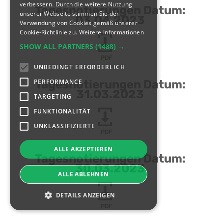
verbessern. Durch die weitere Nutzung
Tagesnotierungen Datum:
unserer Webseite stimmen Sie der
03.04.2023
Verwendung von Cookies gemäß unserer
Cookie-Richtlinie zu.
Weitere Informationen
SHOW ALL PARTNERS
(1488) →
PDF
UNBEDINGT ERFORDERLICH
PERFORMANCE
Tagesnotierungen Datum:
31.03.2023
TARGETING
FUNKTIONALITÄT
UNKLASSIFIZIERTE
PDF
ALLE AKZEPTIEREN
Tagesnotierungen Datum:
30.03.2023
ALLE ABLEHNEN
DETAILS ANZEIGEN
PDF