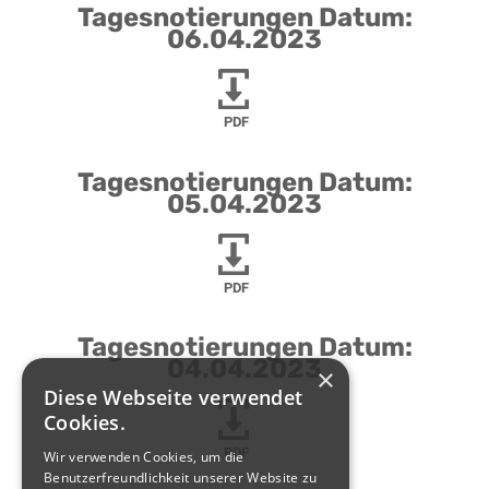
Tagesnotierungen Datum:
06.04.2023
PDF
Tagesnotierungen Datum:
05.04.2023
PDF
Tagesnotierungen Datum:
04.04.2023
×
Diese Webseite verwendet
Cookies.
PDF
Wir verwenden Cookies, um die
Benutzerfreundlichkeit unserer Website zu