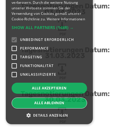
verbessern. Durch die weitere Nutzung
Tagesnotierungen Datum:
unserer Webseite stimmen Sie der
03.04.2023
Verwendung von Cookies gemäß unserer
Cookie-Richtlinie zu.
Weitere Informationen
SHOW ALL PARTNERS
(1488) →
PDF
UNBEDINGT ERFORDERLICH
PERFORMANCE
Tagesnotierungen Datum:
31.03.2023
TARGETING
FUNKTIONALITÄT
UNKLASSIFIZIERTE
PDF
ALLE AKZEPTIEREN
Tagesnotierungen Datum:
30.03.2023
ALLE ABLEHNEN
DETAILS ANZEIGEN
PDF