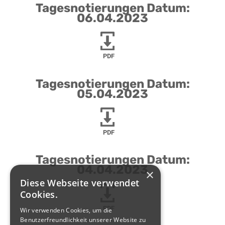
Tagesnotierungen Datum:
06.04.2023
PDF
Tagesnotierungen Datum:
05.04.2023
PDF
Tagesnotierungen Datum:
04.04.2023
×
Diese Webseite verwendet
Cookies.
PDF
Wir verwenden Cookies, um die
Benutzerfreundlichkeit unserer Website zu