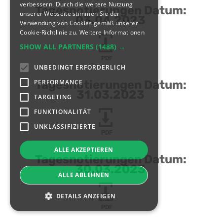
verbessern. Durch die weitere Nutzung
Tagesnotierungen Datum:
unserer Webseite stimmen Sie der
03.04.2023
Verwendung von Cookies gemäß unserer
Cookie-Richtlinie zu.
Weitere Informationen
SHOW ALL PARTNERS
(1488) →
PDF
UNBEDINGT ERFORDERLICH
PERFORMANCE
Tagesnotierungen Datum:
31.03.2023
TARGETING
FUNKTIONALITÄT
UNKLASSIFIZIERTE
PDF
ALLE AKZEPTIEREN
Tagesnotierungen Datum:
30.03.2023
ALLE ABLEHNEN
DETAILS ANZEIGEN
PDF