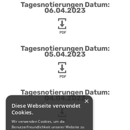
Tagesnotierungen Datum:
06.04.2023
PDF
Tagesnotierungen Datum:
05.04.2023
PDF
Tagesnotierungen Datum:
04.04.2023
×
Diese Webseite verwendet
Cookies.
PDF
Wir verwenden Cookies, um die
Benutzerfreundlichkeit unserer Website zu