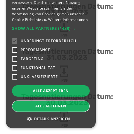
verbessern. Durch die weitere Nutzung
Tagesnotierungen Datum:
unserer Webseite stimmen Sie der
03.04.2023
Verwendung von Cookies gemäß unserer
Cookie-Richtlinie zu.
Weitere Informationen
SHOW ALL PARTNERS
(1488) →
PDF
UNBEDINGT ERFORDERLICH
PERFORMANCE
Tagesnotierungen Datum:
31.03.2023
TARGETING
FUNKTIONALITÄT
UNKLASSIFIZIERTE
PDF
ALLE AKZEPTIEREN
Tagesnotierungen Datum:
30.03.2023
ALLE ABLEHNEN
DETAILS ANZEIGEN
PDF