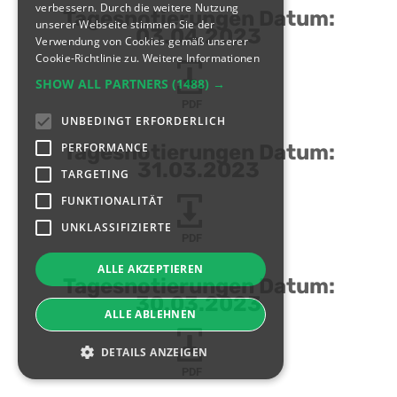
verbessern. Durch die weitere Nutzung
Tagesnotierungen Datum:
unserer Webseite stimmen Sie der
03.04.2023
Verwendung von Cookies gemäß unserer
Cookie-Richtlinie zu.
Weitere Informationen
SHOW ALL PARTNERS
(1488) →
PDF
UNBEDINGT ERFORDERLICH
PERFORMANCE
Tagesnotierungen Datum:
31.03.2023
TARGETING
FUNKTIONALITÄT
UNKLASSIFIZIERTE
PDF
ALLE AKZEPTIEREN
Tagesnotierungen Datum:
30.03.2023
ALLE ABLEHNEN
DETAILS ANZEIGEN
PDF