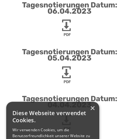
Tagesnotierungen Datum:
06.04.2023
PDF
Tagesnotierungen Datum:
05.04.2023
PDF
Tagesnotierungen Datum:
04.04.2023
×
Diese Webseite verwendet
Cookies.
PDF
Wir verwenden Cookies, um die
Benutzerfreundlichkeit unserer Website zu