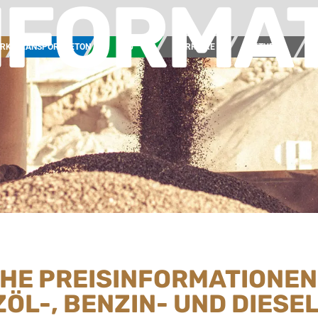
NFORMA
ERK
TRANSPORTBETON
BAU
KARRIERE
AKTUELL
UN
CHE PREISINFORMATIONEN
ZÖL-, BENZIN- UND DIES