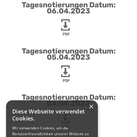
Tagesnotierungen Datum:
06.04.2023
PDF
Tagesnotierungen Datum:
05.04.2023
PDF
Tagesnotierungen Datum:
04.04.2023
×
Diese Webseite verwendet
Cookies.
PDF
Wir verwenden Cookies, um die
Benutzerfreundlichkeit unserer Website zu