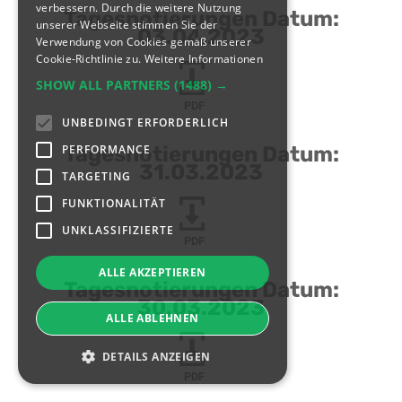
verbessern. Durch die weitere Nutzung
Tagesnotierungen Datum:
unserer Webseite stimmen Sie der
03.04.2023
Verwendung von Cookies gemäß unserer
Cookie-Richtlinie zu.
Weitere Informationen
SHOW ALL PARTNERS
(1488) →
PDF
UNBEDINGT ERFORDERLICH
PERFORMANCE
Tagesnotierungen Datum:
31.03.2023
TARGETING
FUNKTIONALITÄT
UNKLASSIFIZIERTE
PDF
ALLE AKZEPTIEREN
Tagesnotierungen Datum:
30.03.2023
ALLE ABLEHNEN
DETAILS ANZEIGEN
PDF