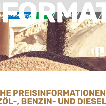
NFORMA
ERK
TRANSPORTBETON
BAU
KARRIERE
AKTUELL
UN
CHE PREISINFORMATIONEN
ZÖL-, BENZIN- UND DIES