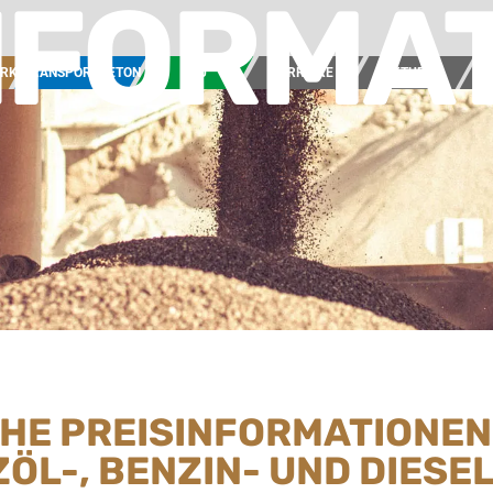
NFORMA
ERK
TRANSPORTBETON
BAU
KARRIERE
AKTUELL
UN
CHE PREISINFORMATIONEN
ZÖL-, BENZIN- UND DIES