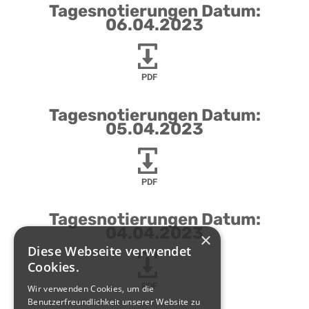
Tagesnotierungen Datum:
06.04.2023
PDF
Tagesnotierungen Datum:
05.04.2023
PDF
Tagesnotierungen Datum:
04.04.2023
×
Diese Webseite verwendet
Cookies.
PDF
Wir verwenden Cookies, um die
Benutzerfreundlichkeit unserer Website zu