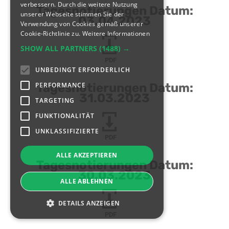
verbessern. Durch die weitere Nutzung
Tagesnotierungen Datum:
unserer Webseite stimmen Sie der
03.04.2023
Verwendung von Cookies gemäß unserer
Cookie-Richtlinie zu.
Weitere Informationen
SHOW ALL PARTNERS
(1488) →
PDF
UNBEDINGT ERFORDERLICH
PERFORMANCE
Tagesnotierungen Datum:
31.03.2023
TARGETING
FUNKTIONALITÄT
UNKLASSIFIZIERTE
PDF
ALLE AKZEPTIEREN
Tagesnotierungen Datum:
30.03.2023
ALLE ABLEHNEN
DETAILS ANZEIGEN
PDF