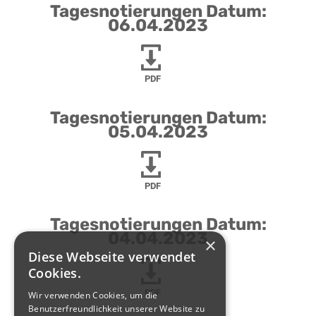
Tagesnotierungen Datum:
06.04.2023
PDF
Tagesnotierungen Datum:
05.04.2023
PDF
Tagesnotierungen Datum:
04.04.2023
×
Diese Webseite verwendet
Cookies.
PDF
Wir verwenden Cookies, um die
Benutzerfreundlichkeit unserer Website zu