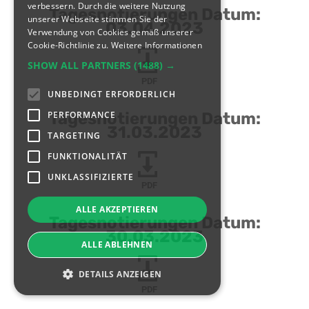
verbessern. Durch die weitere Nutzung
Tagesnotierungen Datum:
unserer Webseite stimmen Sie der
03.04.2023
Verwendung von Cookies gemäß unserer
Cookie-Richtlinie zu.
Weitere Informationen
SHOW ALL PARTNERS
(1488) →
PDF
UNBEDINGT ERFORDERLICH
PERFORMANCE
Tagesnotierungen Datum:
31.03.2023
TARGETING
FUNKTIONALITÄT
UNKLASSIFIZIERTE
PDF
ALLE AKZEPTIEREN
Tagesnotierungen Datum:
30.03.2023
ALLE ABLEHNEN
DETAILS ANZEIGEN
PDF