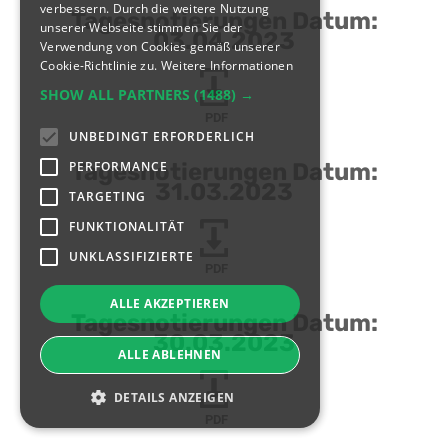
verbessern. Durch die weitere Nutzung
Tagesnotierungen Datum:
unserer Webseite stimmen Sie der
03.04.2023
Verwendung von Cookies gemäß unserer
Cookie-Richtlinie zu.
Weitere Informationen
SHOW ALL PARTNERS
(1488) →
PDF
UNBEDINGT ERFORDERLICH
PERFORMANCE
Tagesnotierungen Datum:
31.03.2023
TARGETING
FUNKTIONALITÄT
UNKLASSIFIZIERTE
PDF
ALLE AKZEPTIEREN
Tagesnotierungen Datum:
30.03.2023
ALLE ABLEHNEN
DETAILS ANZEIGEN
PDF