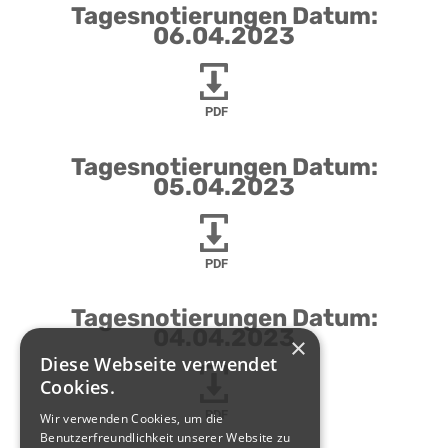
Tagesnotierungen Datum:
06.04.2023
PDF
Tagesnotierungen Datum:
05.04.2023
PDF
Tagesnotierungen Datum:
04.04.2023
×
Diese Webseite verwendet
Cookies.
PDF
Wir verwenden Cookies, um die
Benutzerfreundlichkeit unserer Website zu