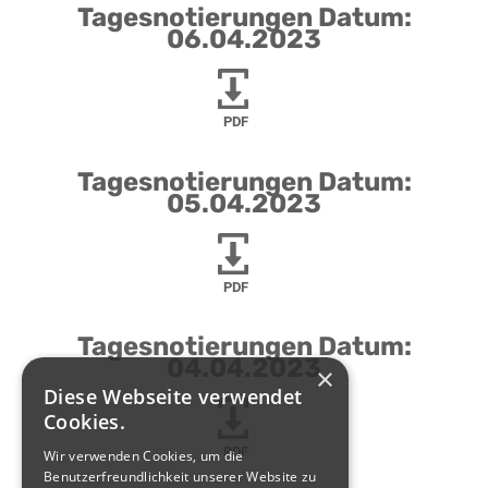
Tagesnotierungen Datum:
06.04.2023
PDF
Tagesnotierungen Datum:
05.04.2023
PDF
Tagesnotierungen Datum:
04.04.2023
×
Diese Webseite verwendet
Cookies.
PDF
Wir verwenden Cookies, um die
Benutzerfreundlichkeit unserer Website zu