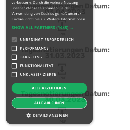
verbessern. Durch die weitere Nutzung
Tagesnotierungen Datum:
unserer Webseite stimmen Sie der
03.04.2023
Verwendung von Cookies gemäß unserer
Cookie-Richtlinie zu.
Weitere Informationen
SHOW ALL PARTNERS
(1488) →
PDF
UNBEDINGT ERFORDERLICH
PERFORMANCE
Tagesnotierungen Datum:
31.03.2023
TARGETING
FUNKTIONALITÄT
UNKLASSIFIZIERTE
PDF
ALLE AKZEPTIEREN
Tagesnotierungen Datum:
30.03.2023
ALLE ABLEHNEN
DETAILS ANZEIGEN
PDF