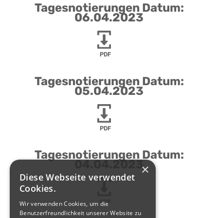
Tagesnotierungen Datum:
06.04.2023
PDF
Tagesnotierungen Datum:
05.04.2023
PDF
Tagesnotierungen Datum:
04.04.2023
×
Diese Webseite verwendet
Cookies.
PDF
Wir verwenden Cookies, um die
Benutzerfreundlichkeit unserer Website zu