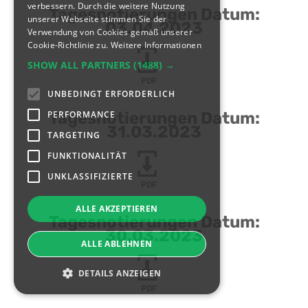
verbessern. Durch die weitere Nutzung
Tagesnotierungen Datum:
unserer Webseite stimmen Sie der
03.04.2023
Verwendung von Cookies gemäß unserer
Cookie-Richtlinie zu.
Weitere Informationen
SHOW ALL PARTNERS
(1488) →
PDF
UNBEDINGT ERFORDERLICH
PERFORMANCE
Tagesnotierungen Datum:
31.03.2023
TARGETING
FUNKTIONALITÄT
UNKLASSIFIZIERTE
PDF
ALLE AKZEPTIEREN
Tagesnotierungen Datum:
30.03.2023
ALLE ABLEHNEN
DETAILS ANZEIGEN
PDF