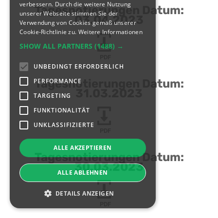
verbessern. Durch die weitere Nutzung
Tagesnotierungen Datum:
unserer Webseite stimmen Sie der
03.04.2023
Verwendung von Cookies gemäß unserer
Cookie-Richtlinie zu.
Weitere Informationen
SHOW ALL PARTNERS
(1488) →
PDF
UNBEDINGT ERFORDERLICH
PERFORMANCE
Tagesnotierungen Datum:
31.03.2023
TARGETING
FUNKTIONALITÄT
UNKLASSIFIZIERTE
PDF
ALLE AKZEPTIEREN
Tagesnotierungen Datum:
30.03.2023
ALLE ABLEHNEN
DETAILS ANZEIGEN
PDF