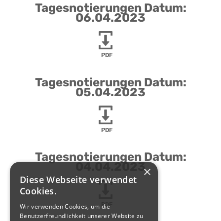
Tagesnotierungen Datum:
06.04.2023
PDF
Tagesnotierungen Datum:
05.04.2023
PDF
Tagesnotierungen Datum:
04.04.2023
×
Diese Webseite verwendet
Cookies.
PDF
Wir verwenden Cookies, um die
Benutzerfreundlichkeit unserer Website zu