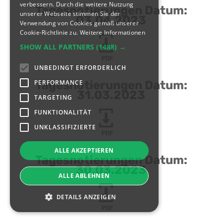
verbessern. Durch die weitere Nutzung
Tagesnotierungen Datum:
unserer Webseite stimmen Sie der
03.04.2023
Verwendung von Cookies gemäß unserer
Cookie-Richtlinie zu.
Weitere Informationen
SHOW ALL PARTNERS
(1488) →
PDF
UNBEDINGT ERFORDERLICH
PERFORMANCE
Tagesnotierungen Datum:
31.03.2023
TARGETING
FUNKTIONALITÄT
UNKLASSIFIZIERTE
PDF
ALLE AKZEPTIEREN
Tagesnotierungen Datum:
30.03.2023
ALLE ABLEHNEN
DETAILS ANZEIGEN
PDF