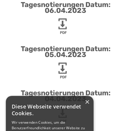
Tagesnotierungen Datum:
06.04.2023
PDF
Tagesnotierungen Datum:
05.04.2023
PDF
Tagesnotierungen Datum:
04.04.2023
×
Diese Webseite verwendet
Cookies.
PDF
Wir verwenden Cookies, um die
Benutzerfreundlichkeit unserer Website zu