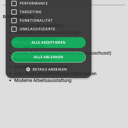
PERFORMANCE
TARGETING
DEINE BENEFITS:
FUNKTIONALITÄT
Team-/Abteilungsevents
UNKLASSIFIZIERTE
Mitarbeiter:innenveranstaltungen
Flexible Arbeitszeiten
ALLE AKZEPTIEREN
30 Tage Urlaub
's Alois (Mitarbeiterkantine von AG bezuschusst)
ALLE ABLEHNEN
Firmenfitnesskurs
Betriebliche Altersvorsorge
DETAILS ANZEIGEN
Individuelle Weiterbildungsmöglichkeiten
Moderne Arbeitsausstattung
Unbedingt erforderlich
Performance
Targeting
Funktionalität
BEWIRB DICH JETZT UNTER:
Unklassifizierte
karriere@gfroerer-schotterwerk.de
Unbedingt erforderliche Cookies ermöglichen
wesentliche Kernfunktionen der Website wie
die Benutzeranmeldung und die
SCHNELL BEWERBUNG