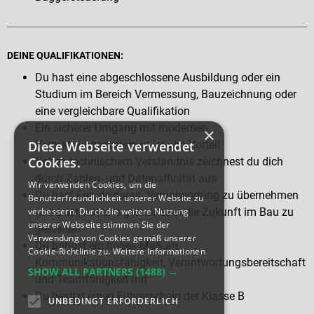
DEINE QUALIFIKATIONEN:
Du hast eine abgeschlossene Ausbildung oder ein
Studium im Bereich Vermessung, Bauzeichnung oder
eine vergleichbare Qualifikation
Ein sicherer Umgang mit modernen
×
Vermessungssystemen ist von Vorteil
Diese Webseite verwendet
Cookies.
Neben technischem Verständnis zeichnest du dich
durch Zahlen- und Datenaffinität aus
Wir verwenden Cookies, um die
Du hast Freude daran, Verantwortung zu übernehmen
Benutzerfreundlichkeit unserer Website zu
und Lust, mit uns gemeinsam die Zukunft im Bau zu
verbessern. Durch die weitere Nutzung
unserer Webseite stimmen Sie der
gestalten
Verwendung von Cookies gemäß unserer
Du bringst ein hohes Maß an
Cookie-Richtlinie zu.
Weitere Informationen
Kommunikationsfähigkeit, Verantwortungsbereitschaft
SHOW ALL PARTNERS
(1488) →
und Teamfähigkeit mit
Du besitzt einen Führerschein der Klasse B
UNBEDINGT ERFORDERLICH