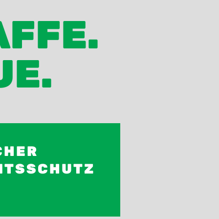
AFFE.
UE.
CHER
EITSSCHUTZ