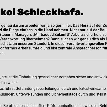
h koi Schleckhafa.
r genau darum arbeiten wir ja so gern hier. Das Herz auf der 
d die Dinge einfach in die Hand nehmen. Nicht nur auf der Baus
teuern. Managen. „Mir bauet d’Zukunft!“ Arbeitssicherheit is
n Verantwortung übernehmen? Dann suchen wir genau dich als 
schutz an unserem Standort. In dieser verantwortungsvollen Rol
onformes Arbeitsumfeld und bist zentrale Ansprechperson für
en.
 stellst die Einhaltung gesetzlicher Vorgaben sicher und entwick
lich weiter
isse, führst Gefährdungsbeurteilungen durch und leitestwirks
ulungen, Unterweisungen und Sicherheitstage durch und stellst d
en, Berufsgenossenschaften, Prüforganisationen sowie dem Be