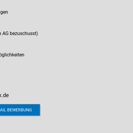
ngen
on AG bezuschusst)
öglichkeiten
k.de
AIL BEWERBUNG