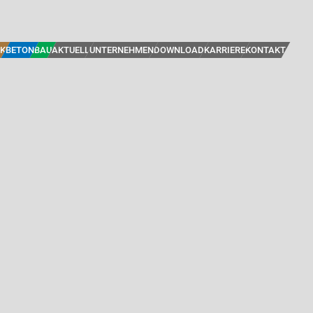
K
BETON
BAU
AKTUELL
UNTERNEHMEN
DOWNLOAD
KARRIERE
KONTAKT