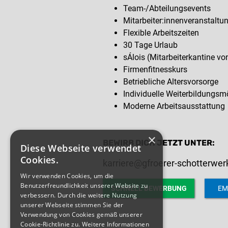
Team-/Abteilungsevents
Mitarbeiter:innenveranstaltu
Flexible Arbeitszeiten
30 Tage Urlaub
sÁlois (Mitarbeiterkantine v
Firmenfitnesskurs
Betriebliche Altersvorsorge
Individuelle Weiterbildungsm
Moderne Arbeitsausstattung
×
BEWIRB DICH JETZT UNTER:
Diese Webseite verwendet
Cookies.
karriere@gfroerer-schotterwer
Wir verwenden Cookies, um die
Benutzerfreundlichkeit unserer Website zu
SCHNELL BEWERBUNG
EM
verbessern. Durch die weitere Nutzung
unserer Webseite stimmen Sie der
Verwendung von Cookies gemäß unserer
Cookie-Richtlinie zu.
Weitere Informationen