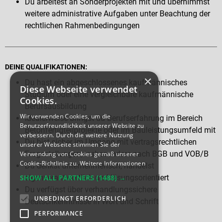
Du arbeitest an Sonderprojekten mit und übernimmst
weitere administrative Aufgaben unter Beachtung der
rechtlichen Rahmenbedingungen
DEINE QUALIFIKATIONEN:
×
Du hast ein abgeschlossenes kaufmännisches
Diese Webseite verwendet
Studium oder eine vergleichbare kaufmännische
Cookies.
Berufsausbildung
Wir verwenden Cookies, um die
Idealerweise bringst du Berufserfahrung im Bereich
Benutzerfreundlichkeit unserer Website zu
Betonfertigteilprojekte oder im Bauleistungsumfeld mit
verbessern. Durch die weitere Nutzung
Du bist sicher im Umgang mit vertragsrechtlichen
unserer Webseite stimmen Sie der
Fragestellungen, insbesondere nach BGB und VOB/B
Verwendung von Cookies gemäß unserer
Cookie-Richtlinie zu.
Weitere Informationen
Du denkst unternehmerisch, handelst
SHOW ALL PARTNERS
(1488) →
eigenverantwortlich und lösungsorientiert
Du verfügst über verhandlungssichere
UNBEDINGT ERFORDERLICH
Deutschkenntnisse in Wort und Schrift
PERFORMANCE