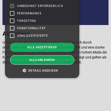
UNBEDINGT ERFORDERLICH
PERFORMANCE
TARGETING
FUNKTIONALITÄT
Alphatiere
UNKLASSIFIZIERTE
Unternehmer, die als Alphatiere gelten, zeichnen sich durch
ALLE AKZEPTIEREN
dominante Persönlichkeiten, strategische Weitsicht und eine starke
Führungspräsenz aus. Diese Unternehmer haben in hohem Maße die
Kultur und das Wachstum ihrer Unternehmen geprägt und gelten als
ALLE ABLEHNEN
durchsetzungsstark, charismatisch und risikobereit.
DETAILS ANZEIGEN
Unbedingt erforderlich
Performance
Targeting
Funktionalität
Unklassifizierte